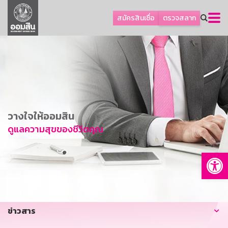
ลูกค้าธุรกิจ
สมัครสินเชื่อ
ตรวจสลาก
ลูกค้าผู้ประกอบรายย่อย
โปรโมชัน
ออมเพื่อสุข
เกี่ยวกับธนาคาร
การพัฒนาที่ยั่งยืน
วางใจให้ออมสิน
ข่าวสาร
ดูแลความสุขของชีวิตคุณ
บริการทางการเงิน
Op
อื่นๆ
ติดต่อเรา
บริการออนไลน์
ข่าวสาร
TH
EN
GSB Society