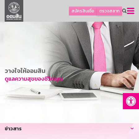
ลูกค้าธุรกิจ
สมัครสินเชื่อ
ตรวจสลาก
ลูกค้าผู้ประกอบรายย่อย
โปรโมชัน
ออมเพื่อสุข
เกี่ยวกับธนาคาร
การพัฒนาที่ยั่งยืน
วางใจให้ออมสิน
ข่าวสาร
ดูแลความสุขของชีวิตคุณ
บริการทางการเงิน
Op
อื่นๆ
ติดต่อเรา
บริการออนไลน์
ข่าวสาร
TH
EN
GSB Society