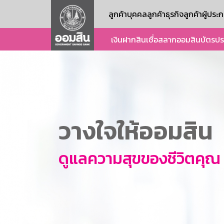
ลูกค้าบุคคล
ลูกค้าธุรกิจ
ลูกค้าผู้ปร
เงินฝาก
สินเชื่อ
สลากออมสิน
บัตร
ปร
วางใจให้ออมสิน
ดูแลความสุขของชีวิตคุณ