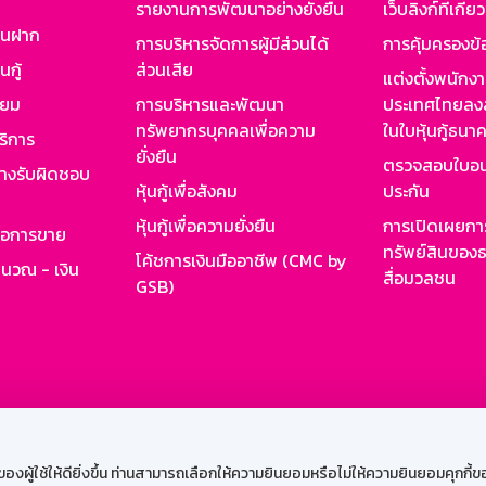
รายงานการพัฒนาอย่างยั่งยืน
เว็บลิงก์ที่เกี่ย
งินฝาก
การบริหารจัดการผู้มีส่วนได้
การคุ้มครองข้
นกู้
ส่วนเสีย
แต่งตั้งพนักง
ียม
การบริหารและพัฒนา
ประเทศไทยลงล
ทรัพยากรบุคคลเพื่อความ
ในใบหุ้นกู้ธน
ริการ
ยั่งยืน
ตรวจสอบใบอน
ย่างรับผิดชอบ
หุ้นกู้เพื่อสังคม
ประกัน
หุ้นกู้เพื่อความยั่งยืน
การเปิดเผยการ
รอการขาย
ทรัพย์สินของธ
โค้ชการเงินมืออาชีพ (CMC by
ำนวณ - เงิน
สื่อมวลชน
GSB)
กงาน
Web HR
GSB Wisdom
M-Search
เข้าสู่ร
ผู้ใช้ให้ดียิ่งขึ้น ท่านสามารถเลือกให้ความยินยอมหรือไม่ให้ความยินยอมคุกกี้ของเ