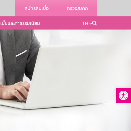
สมัครสินเชื่อ
ตรวจสลาก
เบี้ยและค่าธรรมเนียม
TH
Op