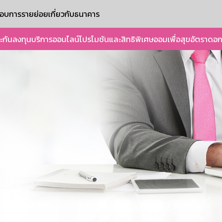
ะกอบการรายย่อย
เกี่ยวกับธนาคาร
ะกัน
ลงทุน
บริการออนไลน์
โปรโมชันและสิทธิพิเศษ
ออมเพื่อสุข
อัตราดอก