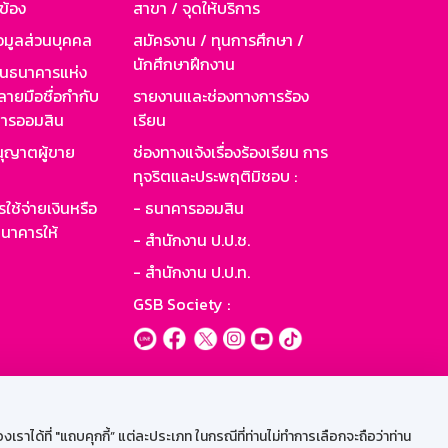
วข้อง
สาขา / จุดให้บริการ
อมูลส่วนบุคคล
สมัครงาน / ทุนการศึกษา /
นักศึกษาฝึกงาน
านธนาคารแห่ง
ายมือชื่อกำกับ
รายงานและช่องทางการร้อง
าคารออมสิน
เรียน
ุญาตผู้ขาย
ช่องทางแจ้งเรื่องร้องเรียน การ
ทุจริตและประพฤติมิชอบ :
ใช้จ่ายเงินหรือ
- ธนาคารออมสิน
นาคารให้
- สำนักงาน ป.ป.ช.
- สำนักงาน ป.ป.ท.
GSB Society :
ะบบเน็ตเมล
ราได้ที่ "แถบคุกกี้” แต่ละประเภท ในกรณีที่ท่านไม่ทำการเลือกจะถือว่าท่าน