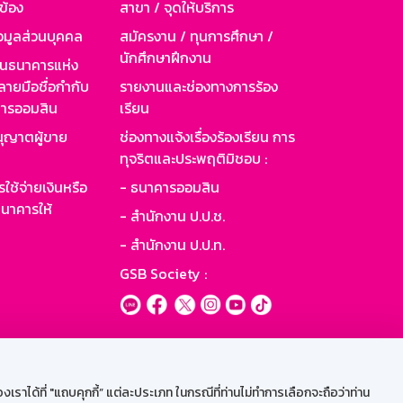
วข้อง
สาขา / จุดให้บริการ
อมูลส่วนบุคคล
สมัครงาน / ทุนการศึกษา /
นักศึกษาฝึกงาน
านธนาคารแห่ง
ายมือชื่อกำกับ
รายงานและช่องทางการร้อง
าคารออมสิน
เรียน
ุญาตผู้ขาย
ช่องทางแจ้งเรื่องร้องเรียน การ
ทุจริตและประพฤติมิชอบ :
ใช้จ่ายเงินหรือ
- ธนาคารออมสิน
นาคารให้
- สำนักงาน ป.ป.ช.
- สำนักงาน ป.ป.ท.
GSB Society :
ะบบเน็ตเมล
ราได้ที่ "แถบคุกกี้” แต่ละประเภท ในกรณีที่ท่านไม่ทำการเลือกจะถือว่าท่าน