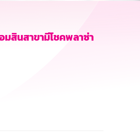
อมสินสาขามีโชคพลาซ่า