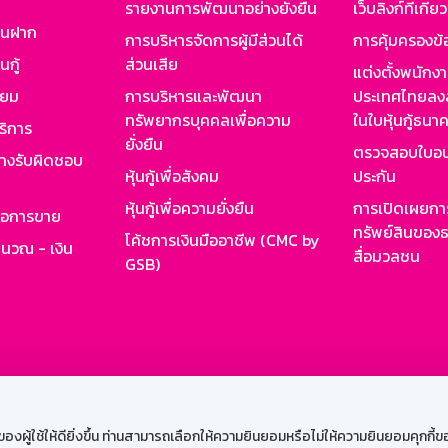
รายงานการพัฒนาอย่างยั่งยืน
เว็บลิงก์ที่เกี่ย
งินฝาก
การบริหารจัดการผู้มีส่วนได้
การคุ้มครองข้
นกู้
ส่วนเสีย
แต่งตั้งพนักง
ียม
การบริหารและพัฒนา
ประเทศไทยลงล
ทรัพยากรบุคคลเพื่อความ
ในใบหุ้นกู้ธน
ริการ
ยั่งยืน
ตรวจสอบใบอน
ย่างรับผิดชอบ
หุ้นกู้เพื่อสังคม
ประกัน
หุ้นกู้เพื่อความยั่งยืน
การเปิดเผยการ
รอการขาย
ทรัพย์สินของธ
โค้ชการเงินมืออาชีพ (CMC by
ำนวณ - เงิน
สื่อมวลชน
GSB)
กงาน
Web HR
GSB Wisdom
M-Search
เข้าสู่ร
ผู้ใช้ให้ดียิ่งขึ้น ท่านสามารถเลือกให้ความยินยอมหรือไม่ให้ความยินยอมคุกกี้ของเ