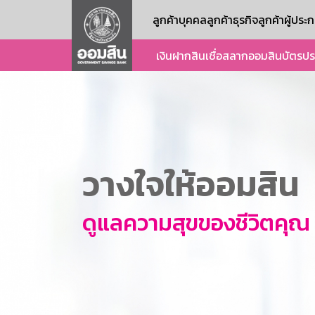
ลูกค้าบุคคล
ลูกค้าธุรกิจ
ลูกค้าผู้ปร
เงินฝาก
สินเชื่อ
สลากออมสิน
บัตร
ปร
วางใจให้ออมสิน
ดูแลความสุขของชีวิตคุณ