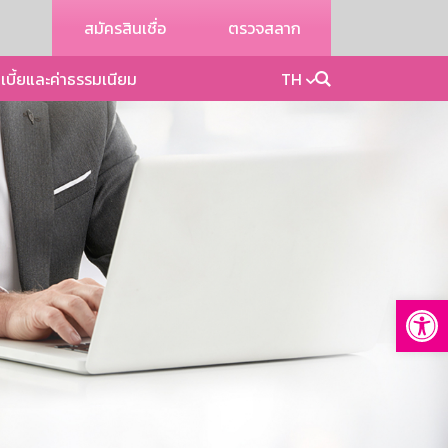
สมัครสินเชื่อ
ตรวจสลาก
เบี้ยและค่าธรรมเนียม
TH
Op