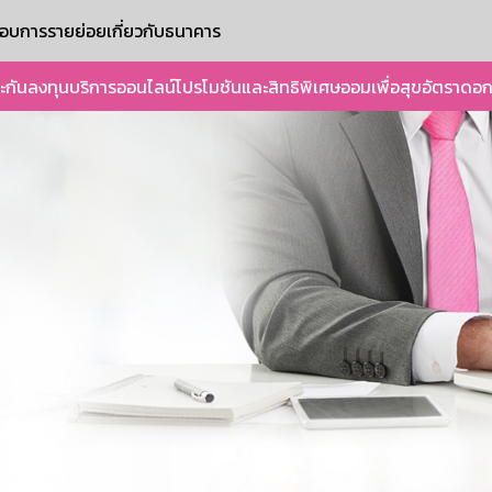
ะกอบการรายย่อย
เกี่ยวกับธนาคาร
ะกัน
ลงทุน
บริการออนไลน์
โปรโมชันและสิทธิพิเศษ
ออมเพื่อสุข
อัตราดอก