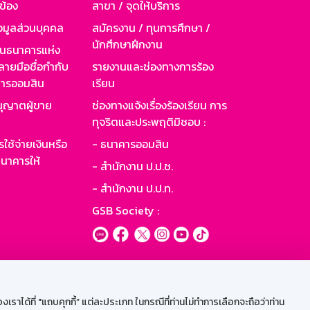
วข้อง
สาขา / จุดให้บริการ
อมูลส่วนบุคคล
สมัครงาน / ทุนการศึกษา /
นักศึกษาฝึกงาน
านธนาคารแห่ง
ายมือชื่อกำกับ
รายงานและช่องทางการร้อง
าคารออมสิน
เรียน
ุญาตผู้ขาย
ช่องทางแจ้งเรื่องร้องเรียน การ
ทุจริตและประพฤติมิชอบ :
ใช้จ่ายเงินหรือ
- ธนาคารออมสิน
นาคารให้
- สำนักงาน ป.ป.ช.
- สำนักงาน ป.ป.ท.
GSB Society :
ะบบเน็ตเมล
ราได้ที่ "แถบคุกกี้” แต่ละประเภท ในกรณีที่ท่านไม่ทำการเลือกจะถือว่าท่าน