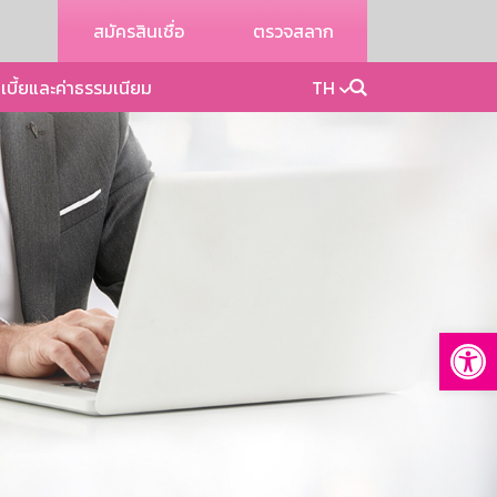
สมัครสินเชื่อ
ตรวจสลาก
เบี้ยและค่าธรรมเนียม
TH
Op