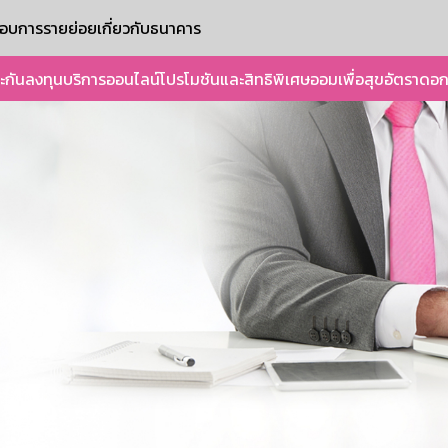
ะกอบการรายย่อย
เกี่ยวกับธนาคาร
ะกัน
ลงทุน
บริการออนไลน์
โปรโมชันและสิทธิพิเศษ
ออมเพื่อสุข
อัตราดอก