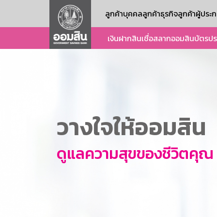
ลูกค้าบุคคล
ลูกค้าธุรกิจ
ลูกค้าผู้ปร
เงินฝาก
สินเชื่อ
สลากออมสิน
บัตร
ปร
วางใจให้ออมสิน
ดูแลความสุขของชีวิตคุณ