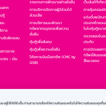
รายงานการพัฒนาอย่างยั่งยืน
เว็บลิงก์ที่เกี่ย
งินฝาก
การบริหารจัดการผู้มีส่วนได้
การคุ้มครองข้
นกู้
ส่วนเสีย
แต่งตั้งพนักง
ียม
การบริหารและพัฒนา
ประเทศไทยลงล
ทรัพยากรบุคคลเพื่อความ
ในใบหุ้นกู้ธน
ริการ
ยั่งยืน
ตรวจสอบใบอน
ย่างรับผิดชอบ
หุ้นกู้เพื่อสังคม
ประกัน
หุ้นกู้เพื่อความยั่งยืน
การเปิดเผยการ
รอการขาย
ทรัพย์สินของธ
โค้ชการเงินมืออาชีพ (CMC by
ำนวณ - เงิน
สื่อมวลชน
GSB)
กงาน
Web HR
GSB Wisdom
M-Search
เข้าสู่ร
ผู้ใช้ให้ดียิ่งขึ้น ท่านสามารถเลือกให้ความยินยอมหรือไม่ให้ความยินยอมคุกกี้ของเ