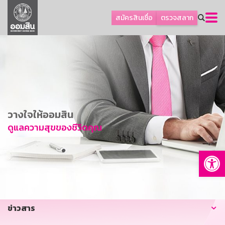
ลูกค้าธุรกิจ
สมัครสินเชื่อ
ตรวจสลาก
ลูกค้าผู้ประกอบรายย่อย
โปรโมชัน
ออมเพื่อสุข
เกี่ยวกับธนาคาร
การพัฒนาที่ยั่งยืน
วางใจให้ออมสิน
ข่าวสาร
ดูแลความสุขของชีวิตคุณ
บริการทางการเงิน
Op
อื่นๆ
ติดต่อเรา
บริการออนไลน์
ข่าวสาร
TH
EN
GSB Society