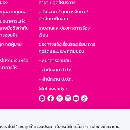
วข้อง
สาขา / จุดให้บริการ
อมูลส่วนบุคคล
สมัครงาน / ทุนการศึกษา /
นักศึกษาฝึกงาน
านธนาคารแห่ง
ายมือชื่อกำกับ
รายงานและช่องทางการร้อง
าคารออมสิน
เรียน
ุญาตผู้ขาย
ช่องทางแจ้งเรื่องร้องเรียน การ
ทุจริตและประพฤติมิชอบ :
ใช้จ่ายเงินหรือ
- ธนาคารออมสิน
นาคารให้
- สำนักงาน ป.ป.ช.
- สำนักงาน ป.ป.ท.
GSB Society :
ะบบเน็ตเมล
ราได้ที่ "แถบคุกกี้” แต่ละประเภท ในกรณีที่ท่านไม่ทำการเลือกจะถือว่าท่าน