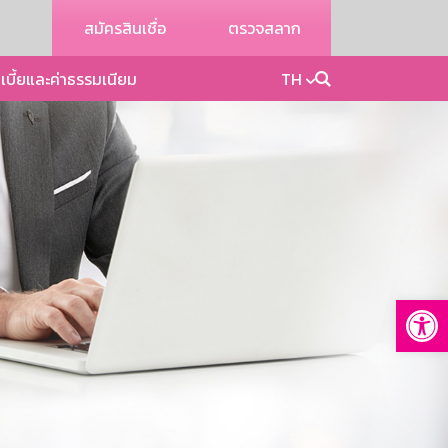
สมัครสินเชื่อ
ตรวจสลาก
เบี้ยและค่าธรรมเนียม
TH
Op