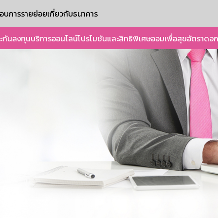
ะกอบการรายย่อย
เกี่ยวกับธนาคาร
ะกัน
ลงทุน
บริการออนไลน์
โปรโมชันและสิทธิพิเศษ
ออมเพื่อสุข
อัตราดอก