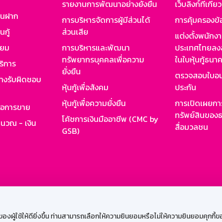
รายงานการพัฒนาอย่างยั่งยืน
เว็บลิงก์ที่เกี่ย
งินฝาก
การบริหารจัดการผู้มีส่วนได้
การคุ้มครองข้
นกู้
ส่วนเสีย
แต่งตั้งพนักง
ียม
การบริหารและพัฒนา
ประเทศไทยลงล
ทรัพยากรบุคคลเพื่อความ
ในใบหุ้นกู้ธน
ริการ
ยั่งยืน
ตรวจสอบใบอน
ย่างรับผิดชอบ
หุ้นกู้เพื่อสังคม
ประกัน
หุ้นกู้เพื่อความยั่งยืน
การเปิดเผยการ
รอการขาย
ทรัพย์สินของธ
โค้ชการเงินมืออาชีพ (CMC by
ำนวณ - เงิน
สื่อมวลชน
GSB)
กงาน
Web HR
GSB Wisdom
M-Search
เข้าสู่ร
ผู้ใช้ให้ดียิ่งขึ้น ท่านสามารถเลือกให้ความยินยอมหรือไม่ให้ความยินยอมคุกกี้ของเ