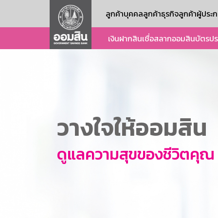
ลูกค้าบุคคล
ลูกค้าธุรกิจ
ลูกค้าผู้ปร
เงินฝาก
สินเชื่อ
สลากออมสิน
บัตร
ปร
วางใจให้ออมสิน
ดูแลความสุขของชีวิตคุณ