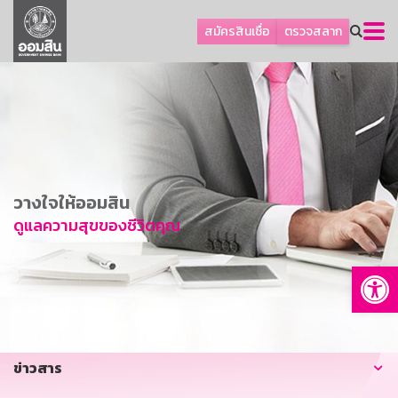
ลูกค้าธุรกิจ
สมัครสินเชื่อ
ตรวจสลาก
ลูกค้าผู้ประกอบรายย่อย
โปรโมชัน
ออมเพื่อสุข
เกี่ยวกับธนาคาร
การพัฒนาที่ยั่งยืน
วางใจให้ออมสิน
ข่าวสาร
ดูแลความสุขของชีวิตคุณ
บริการทางการเงิน
Op
อื่นๆ
ติดต่อเรา
บริการออนไลน์
ข่าวสาร
TH
EN
GSB Society