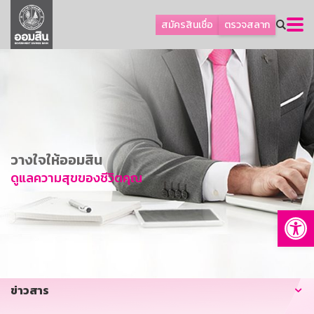
ลูกค้าธุรกิจ
สมัครสินเชื่อ
ตรวจสลาก
ลูกค้าผู้ประกอบรายย่อย
โปรโมชัน
ออมเพื่อสุข
เกี่ยวกับธนาคาร
การพัฒนาที่ยั่งยืน
วางใจให้ออมสิน
ข่าวสาร
ดูแลความสุขของชีวิตคุณ
บริการทางการเงิน
Op
อื่นๆ
ติดต่อเรา
บริการออนไลน์
ข่าวสาร
TH
EN
GSB Society