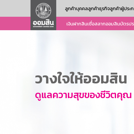
ลูกค้าบุคคล
ลูกค้าธุรกิจ
ลูกค้าผู้ปร
เงินฝาก
สินเชื่อ
สลากออมสิน
บัตร
ปร
วางใจให้ออมสิน
ดูแลความสุขของชีวิตคุณ