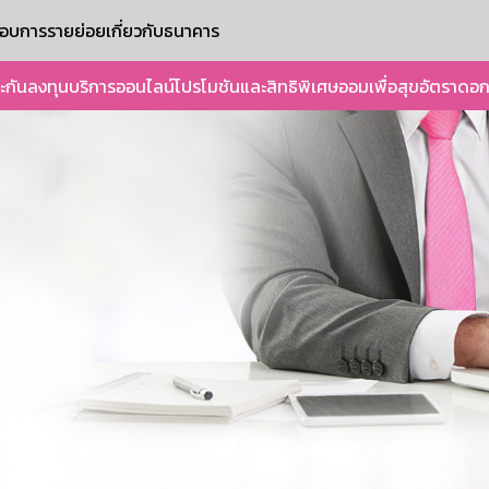
ะกอบการรายย่อย
เกี่ยวกับธนาคาร
ะกัน
ลงทุน
บริการออนไลน์
โปรโมชันและสิทธิพิเศษ
ออมเพื่อสุข
อัตราดอก