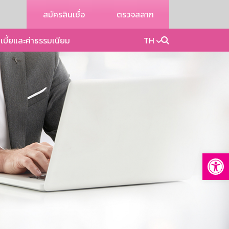
สมัครสินเชื่อ
ตรวจสลาก
เบี้ยและค่าธรรมเนียม
TH
Op