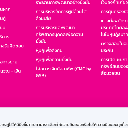
รายงานการพัฒนาอย่างยั่งยืน
เว็บลิงก์ที่เกี่ย
งินฝาก
การบริหารจัดการผู้มีส่วนได้
การคุ้มครองข้
นกู้
ส่วนเสีย
แต่งตั้งพนักง
ียม
การบริหารและพัฒนา
ประเทศไทยลงล
ทรัพยากรบุคคลเพื่อความ
ในใบหุ้นกู้ธน
ริการ
ยั่งยืน
ตรวจสอบใบอน
ย่างรับผิดชอบ
หุ้นกู้เพื่อสังคม
ประกัน
หุ้นกู้เพื่อความยั่งยืน
การเปิดเผยการ
รอการขาย
ทรัพย์สินของธ
โค้ชการเงินมืออาชีพ (CMC by
ำนวณ - เงิน
สื่อมวลชน
GSB)
กงาน
Web HR
GSB Wisdom
M-Search
เข้าสู่ร
ผู้ใช้ให้ดียิ่งขึ้น ท่านสามารถเลือกให้ความยินยอมหรือไม่ให้ความยินยอมคุกกี้ของเ