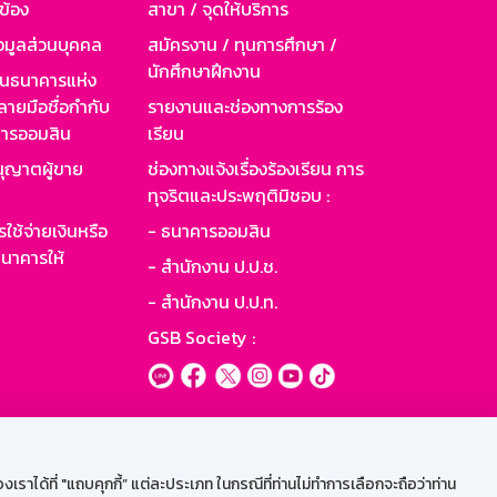
วข้อง
สาขา / จุดให้บริการ
อมูลส่วนบุคคล
สมัครงาน / ทุนการศึกษา /
นักศึกษาฝึกงาน
านธนาคารแห่ง
ายมือชื่อกำกับ
รายงานและช่องทางการร้อง
าคารออมสิน
เรียน
ุญาตผู้ขาย
ช่องทางแจ้งเรื่องร้องเรียน การ
ทุจริตและประพฤติมิชอบ :
ใช้จ่ายเงินหรือ
- ธนาคารออมสิน
นาคารให้
- สำนักงาน ป.ป.ช.
- สำนักงาน ป.ป.ท.
GSB Society :
ะบบเน็ตเมล
ราได้ที่ "แถบคุกกี้” แต่ละประเภท ในกรณีที่ท่านไม่ทำการเลือกจะถือว่าท่าน