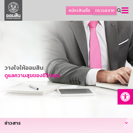
ลูกค้าธุรกิจ
สมัครสินเชื่อ
ตรวจสลาก
ลูกค้าผู้ประกอบรายย่อย
โปรโมชัน
ออมเพื่อสุข
เกี่ยวกับธนาคาร
การพัฒนาที่ยั่งยืน
วางใจให้ออมสิน
ข่าวสาร
ดูแลความสุขของชีวิตคุณ
บริการทางการเงิน
Op
อื่นๆ
ติดต่อเรา
บริการออนไลน์
ข่าวสาร
TH
EN
GSB Society