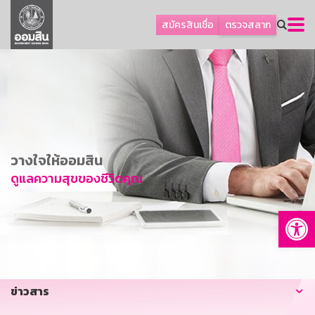
ลูกค้าธุรกิจ
สมัครสินเชื่อ
ตรวจสลาก
ลูกค้าผู้ประกอบรายย่อย
โปรโมชัน
ออมเพื่อสุข
เกี่ยวกับธนาคาร
การพัฒนาที่ยั่งยืน
วางใจให้ออมสิน
ข่าวสาร
ดูแลความสุขของชีวิตคุณ
บริการทางการเงิน
Op
อื่นๆ
ติดต่อเรา
บริการออนไลน์
ข่าวสาร
TH
EN
GSB Society