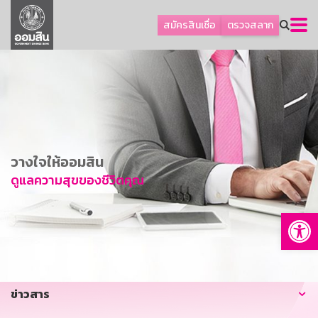
ลูกค้าธุรกิจ
สมัครสินเชื่อ
ตรวจสลาก
ลูกค้าผู้ประกอบรายย่อย
โปรโมชัน
ออมเพื่อสุข
เกี่ยวกับธนาคาร
การพัฒนาที่ยั่งยืน
วางใจให้ออมสิน
ข่าวสาร
ดูแลความสุขของชีวิตคุณ
บริการทางการเงิน
Op
อื่นๆ
ติดต่อเรา
บริการออนไลน์
ข่าวสาร
TH
EN
GSB Society