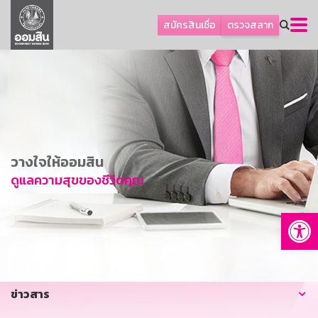
ลูกค้าธุรกิจ
สมัครสินเชื่อ
ตรวจสลาก
ลูกค้าผู้ประกอบรายย่อย
โปรโมชัน
ออมเพื่อสุข
เกี่ยวกับธนาคาร
การพัฒนาที่ยั่งยืน
วางใจให้ออมสิน
ข่าวสาร
ดูแลความสุขของชีวิตคุณ
บริการทางการเงิน
Op
อื่นๆ
ติดต่อเรา
บริการออนไลน์
ข่าวสาร
TH
EN
GSB Society