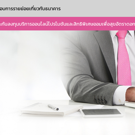
ะกอบการรายย่อย
เกี่ยวกับธนาคาร
ะกัน
ลงทุน
บริการออนไลน์
โปรโมชันและสิทธิพิเศษ
ออมเพื่อสุข
อัตราดอก