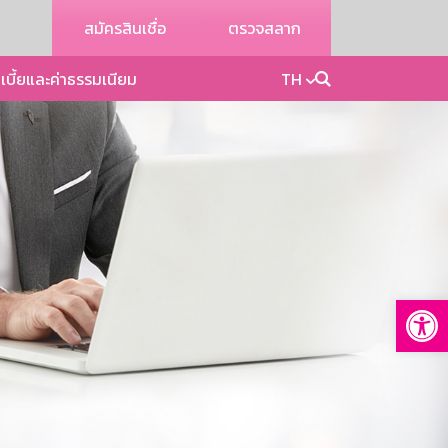
สมัครสินเชื่อ
ตรวจสลาก
เบี้ยและค่าธรรมเนียม
TH
Op