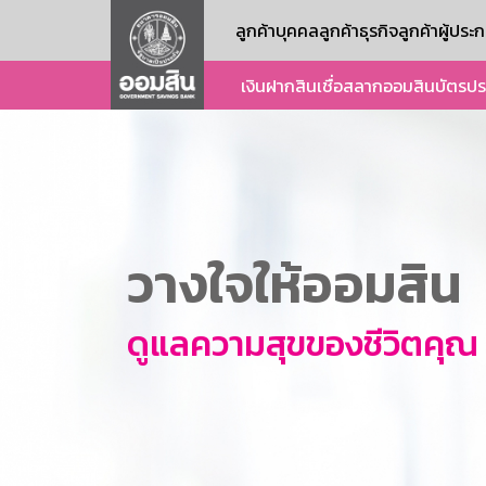
ลูกค้าบุคคล
ลูกค้าธุรกิจ
ลูกค้าผู้ปร
เงินฝาก
สินเชื่อ
สลากออมสิน
บัตร
ปร
วางใจให้ออมสิน
ดูแลความสุขของชีวิตคุณ