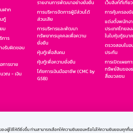
รายงานการพัฒนาอย่างยั่งยืน
เว็บลิงก์ที่เกี่ย
งินฝาก
การบริหารจัดการผู้มีส่วนได้
การคุ้มครองข้
นกู้
ส่วนเสีย
แต่งตั้งพนักง
ียม
การบริหารและพัฒนา
ประเทศไทยลงล
ทรัพยากรบุคคลเพื่อความ
ในใบหุ้นกู้ธน
ริการ
ยั่งยืน
ตรวจสอบใบอน
ย่างรับผิดชอบ
หุ้นกู้เพื่อสังคม
ประกัน
หุ้นกู้เพื่อความยั่งยืน
การเปิดเผยการ
รอการขาย
ทรัพย์สินของธ
โค้ชการเงินมืออาชีพ (CMC by
ำนวณ - เงิน
สื่อมวลชน
GSB)
กงาน
Web HR
GSB Wisdom
M-Search
เข้าสู่ร
ผู้ใช้ให้ดียิ่งขึ้น ท่านสามารถเลือกให้ความยินยอมหรือไม่ให้ความยินยอมคุกกี้ของเ