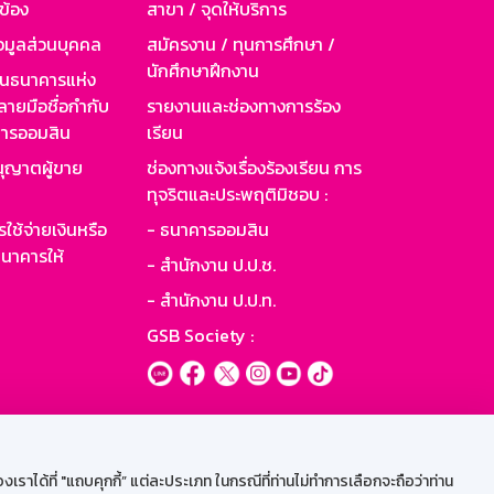
วข้อง
สาขา / จุดให้บริการ
อมูลส่วนบุคคล
สมัครงาน / ทุนการศึกษา /
นักศึกษาฝึกงาน
านธนาคารแห่ง
ายมือชื่อกำกับ
รายงานและช่องทางการร้อง
าคารออมสิน
เรียน
ุญาตผู้ขาย
ช่องทางแจ้งเรื่องร้องเรียน การ
ทุจริตและประพฤติมิชอบ :
ใช้จ่ายเงินหรือ
- ธนาคารออมสิน
นาคารให้
- สำนักงาน ป.ป.ช.
- สำนักงาน ป.ป.ท.
GSB Society :
ะบบเน็ตเมล
ราได้ที่ "แถบคุกกี้” แต่ละประเภท ในกรณีที่ท่านไม่ทำการเลือกจะถือว่าท่าน