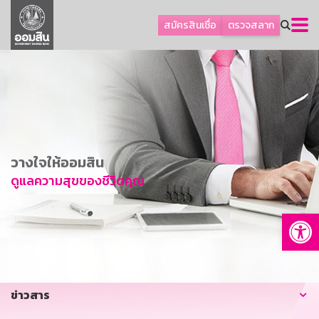
ลูกค้าธุรกิจ
สมัครสินเชื่อ
ตรวจสลาก
ลูกค้าผู้ประกอบรายย่อย
โปรโมชัน
ออมเพื่อสุข
เกี่ยวกับธนาคาร
การพัฒนาที่ยั่งยืน
วางใจให้ออมสิน
ข่าวสาร
ดูแลความสุขของชีวิตคุณ
บริการทางการเงิน
Op
อื่นๆ
ติดต่อเรา
บริการออนไลน์
ข่าวสาร
TH
EN
GSB Society