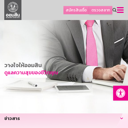
ลูกค้าธุรกิจ
สมัครสินเชื่อ
ตรวจสลาก
ลูกค้าผู้ประกอบรายย่อย
โปรโมชัน
ออมเพื่อสุข
เกี่ยวกับธนาคาร
การพัฒนาที่ยั่งยืน
วางใจให้ออมสิน
ข่าวสาร
ดูแลความสุขของชีวิตคุณ
บริการทางการเงิน
Op
อื่นๆ
ติดต่อเรา
บริการออนไลน์
ข่าวสาร
TH
EN
GSB Society