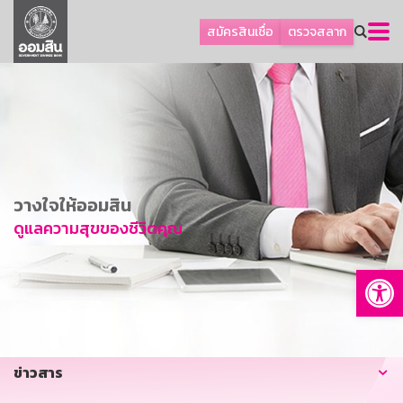
ลูกค้าธุรกิจ
สมัครสินเชื่อ
ตรวจสลาก
ลูกค้าผู้ประกอบรายย่อย
โปรโมชัน
ออมเพื่อสุข
เกี่ยวกับธนาคาร
การพัฒนาที่ยั่งยืน
วางใจให้ออมสิน
ข่าวสาร
ดูแลความสุขของชีวิตคุณ
บริการทางการเงิน
Op
อื่นๆ
ติดต่อเรา
บริการออนไลน์
ข่าวสาร
TH
EN
GSB Society