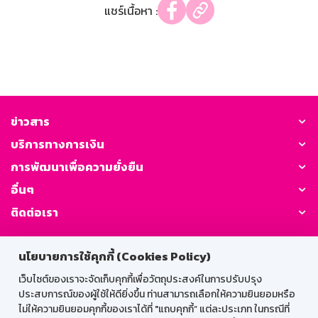
แชร์เนื้อหา :
ข่าวสาร
บริการทางการเงิน
การพัฒนาเพื่อความยั่งยืน
อื่นๆ
ติดต่อเรา
GSB Society:
นโยบายการใช้คุกกี้ (Cookies Policy)
เว็บไซต์ของเราจะจัดเก็บคุกกี้เพื่อวัตถุประสงค์ในการปรับปรุง
ประสบการณ์ของผู้ใช้ให้ดียิ่งขึ้น ท่านสามารถเลือกให้ความยินยอมหรือ
สำหรับพนักงาน
ไม่ให้ความยินยอมคุกกี้ของเราได้ที่ "แถบคุกกี้” แต่ละประเภท ในกรณีที่