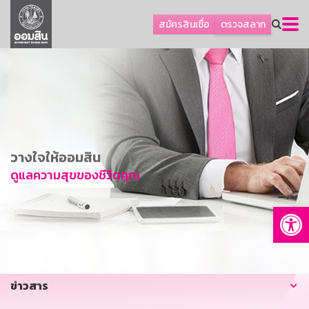
ลูกค้าธุรกิจ
สมัครสินเชื่อ
ตรวจสลาก
ลูกค้าผู้ประกอบรายย่อย
โปรโมชัน
ออมเพื่อสุข
เกี่ยวกับธนาคาร
การพัฒนาที่ยั่งยืน
วางใจให้ออมสิน
ข่าวสาร
ดูแลความสุขของชีวิตคุณ
บริการทางการเงิน
Op
อื่นๆ
ติดต่อเรา
บริการออนไลน์
ข่าวสาร
TH
EN
GSB Society