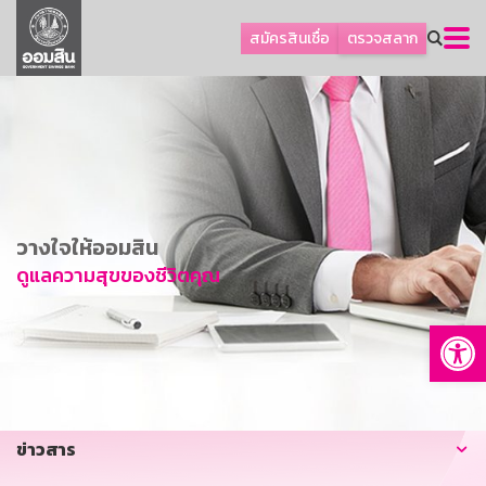
ลูกค้าธุรกิจ
สมัครสินเชื่อ
ตรวจสลาก
ลูกค้าผู้ประกอบรายย่อย
โปรโมชัน
ออมเพื่อสุข
เกี่ยวกับธนาคาร
การพัฒนาที่ยั่งยืน
วางใจให้ออมสิน
ข่าวสาร
ดูแลความสุขของชีวิตคุณ
บริการทางการเงิน
Op
อื่นๆ
ติดต่อเรา
บริการออนไลน์
ข่าวสาร
TH
EN
GSB Society