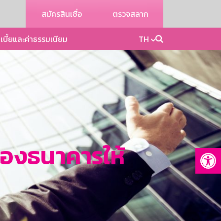
สมัครสินเชื่อ
ตรวจสลาก
เบี้ยและค่าธรรมเนียม
TH
นของธนาคารให้
Op