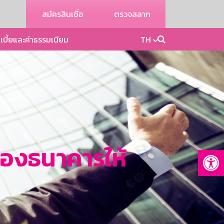
สมัครสินเชื่อ
ตรวจสลาก
เบี้ยและค่าธรรมเนียม
TH
นของธนาคารให้
Op