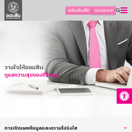
ลูกค้าธุรกิจ
สมัครสินเชื่อ
ตรวจสลาก
ลูกค้าผู้ประกอบรายย่อย
โปรโมชัน
ออมเพื่อสุข
เกี่ยวกับธนาคาร
การพัฒนาที่ยั่งยืน
วางใจให้ออมสิน
ข่าวสาร
ดูแลความสุขของชีวิตคุณ
บริการทางการเงิน
Op
อื่นๆ
ติดต่อเรา
บริการออนไลน์
TH
EN
การเปิดเผยข้อมูลและความโปร่งใส
GSB Society