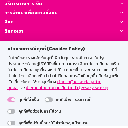
บริการทางการเงิน
การพัฒนาเพื่อความยั่งยืน
อื่นๆ
ติดต่อเรา
GSB Society:
นโยบายการใช้คุกกี้ (Cookies Policy)
เว็บไซต์ของเราจะจัดเก็บคุกกี้เพื่อวัตถุประสงค์ในการปรับปรุง
ประสบการณ์ของผู้ใช้ให้ดียิ่งขึ้น ท่านสามารถเลือกให้ความยินยอมหรือ
สำหรับพนักงาน
ไม่ให้ความยินยอมคุกกี้ของเราได้ที่ "แถบคุกกี้” แต่ละประเภท ในกรณีที่
ท่านไม่ทำการเลือกจะถือว่าท่านไม่ยินยอมการจัดเก็บคุกกี้ คลิกข้อมูลเพิ่ม
Web HR
GSB Wisdom
M-Search
เติมเกี่ยวกับการใช้งานคุกกี้ทาง
นโยบายคุ้มครองข้อมูลส่วน
บุคคล
และ
ประกาศนโยบายความเป็นส่วนตัว (Privacy Notice)
เข้าสู่ระบบเน็ตเมล
คุกกี้ที่จำเป็น
คุกกี้เพื่อการวิเคราะห์
คุกกี้เพื่อช่วยในการใช้งาน
รองรับการใช้งานได้ดีบนเว็บบราวเซอร์
คุกกี้เพื่อปรับเนื้อหาให้เข้ากับกลุ่มเป้าหมาย