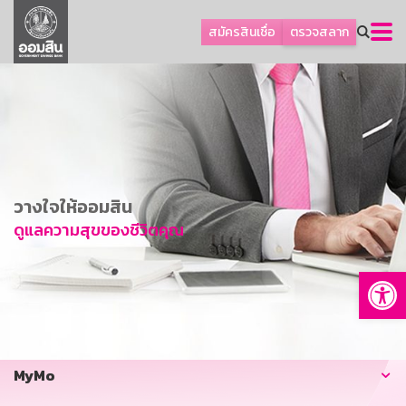
ลูกค้าธุรกิจ
สมัครสินเชื่อ
ตรวจสลาก
ลูกค้าผู้ประกอบรายย่อย
โปรโมชัน
ออมเพื่อสุข
เกี่ยวกับธนาคาร
การพัฒนาที่ยั่งยืน
วางใจให้ออมสิน
ข่าวสาร
ดูแลความสุขของชีวิตคุณ
บริการทางการเงิน
Op
อื่นๆ
ติดต่อเรา
บริการออนไลน์
MyMo
TH
EN
GSB Society