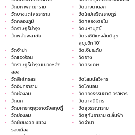
•
วัดมหาพฤฒาราม
•
วัดบางนานอก
•
วัดบางมดโสธราราม
•
วัดใหม่เจริญราษฎร์
•
วัดคลองภูมิ
•
วัดคลองเตยใน
•
วัดราษฎร์บำรุง
•
วัดมหาบุศย์
•
วัดพลับพลาชัย
•
วัดราชินิแห่งสันติสุข
สุขุมวิท 101
•
วัดจำปา
•
วัดเจียระดับ
•
วัดแจงร้อน
•
วัดยาง
•
วัดราษฎร์บำรุง แขวงหลัก
•
วัดสระเกษ
สอง
•
วัดสีหไกรสร
•
วัดโสมนัสวิหาร
•
วัดอินทราราม
•
วัดโคนอน
•
วัดช่องลม
•
วัดทองธรรมชาติ วรวิหาร
•
วัดนก
•
วัดนาคนิมิตร
•
วัดมหาธาตุยุวราชรังสฤษฎิ์
•
วัดสุวรรณาราม
•
วัดช่องลม
•
วัดสุคันธาราม ต.ลิ้นฟ้า
•
วัดชัยมงคล แขวง
•
วัดจำปา
รองเมือง