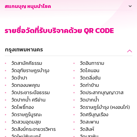
สแกนบุญ หนุนนำโชค
รายชื่อวัดที่รับบริจาคด้วย QR CODE
กรุงเทพมหานคร
•
วัดสามัคคีธรรม
•
วัดอินทาราม
•
วัดอุทัยราษฎรบำรุง
•
วัดโคนอน
•
วัดจำปา
•
วัดตลิ่งชัน
•
วัดทองนพคุณ
•
วัดท่าข้าม
•
วัดประชาระบือธรรม
•
วัดประสาทบุญญาวาส
•
วัดปากน้ำ ศรีย่าน
•
วัดปากน้ำ
•
วัดโพธิ์ทอง
•
วัดราษฎร์บำรุง (หงอนไก่)
•
วัดราษฎร์บูรณะ
•
วัดศรีบุญเรือง
•
วัดสวนอุดมสุข
•
วัดสะพาน
•
วัดสังข์กระจายวรวิหาร
•
วัดสิงห์
•
วัดใหม่พิเรนทร์
•
วัดเสาหิน