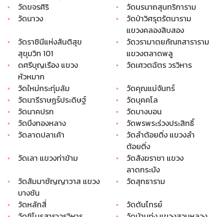
•
วัดขจรศิริ
•
วัดนรนาถสุนทริการาม
•
วัดนาวง
•
วัดป่าวิศรุตรัตนาราม
แขวงคลองสิบสอง
•
วัดราชินีแห่งสันติสุข
•
วัดวรามาตยภัณฑสาราราม
สุขุมวิท 101
แขวงตลาดพลู
•
ดศรีบุญเรือง แขวง
•
วัดเศวตฉัตร วรวิหาร
หัวหมาก
•
วัดใหม่กระทุ่มล้ม
•
วัดคุณแม่จันทร์
•
วัดนารีราษฏร์ประดิษฐ์
•
วัดบุคคโล
•
วัดนาคปรก
•
วัดบางบอน
•
วัดบึงทองหลาง
•
วัดพรพระร่วงประสิทธิ์
•
วัดลาดปลาเค้า
•
วัดลำต้อยติ่ง แขวงลำ
ต้อยติ่ง
•
วัดเลา แขวงท่าข้าม
•
วัดสังฆราชา แขวง
ลาดกระบัง
•
วัดสัมมาชัญญาวาส แขวง
•
วัดสุทธาราม
บางชัน
•
วัดหลักสี่
•
วัดต้นไทรย์
•
วัดชิโนรสาราวรวิหาร
•
วัดบ้านทุ่ง แขวงสวนหลวง