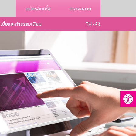
สมัครสินเชื่อ
ตรวจสลาก
เบี้ยและค่าธรรมเนียม
TH
Op