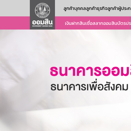
ลูกค้าบุคคล
ลูกค้าธุรกิจ
ลูกค้าผู้ปร
เงินฝาก
สินเชื่อ
สลากออมสิน
บัตร
ปร