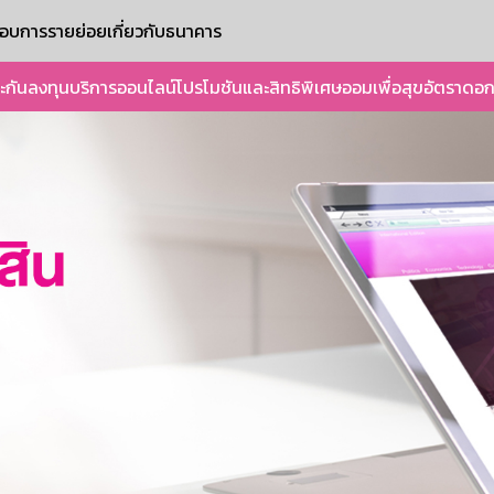
ะกอบการรายย่อย
เกี่ยวกับธนาคาร
ะกัน
ลงทุน
บริการออนไลน์
โปรโมชันและสิทธิพิเศษ
ออมเพื่อสุข
อัตราดอก