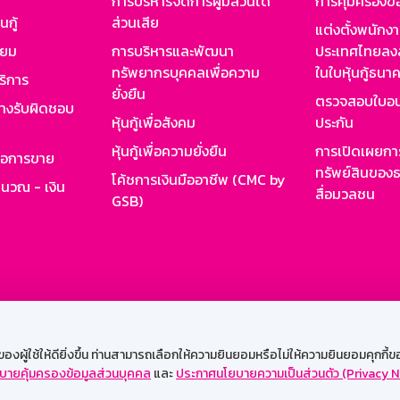
การบริหารจัดการผู้มีส่วนได้
การคุ้มครองข้
นกู้
ส่วนเสีย
แต่งตั้งพนักง
ียม
การบริหารและพัฒนา
ประเทศไทยลงล
ทรัพยากรบุคคลเพื่อความ
ในใบหุ้นกู้ธน
ริการ
ยั่งยืน
ตรวจสอบใบอน
ย่างรับผิดชอบ
หุ้นกู้เพื่อสังคม
ประกัน
หุ้นกู้เพื่อความยั่งยืน
การเปิดเผยการ
รอการขาย
ทรัพย์สินของธ
โค้ชการเงินมืออาชีพ (CMC by
ำนวณ - เงิน
สื่อมวลชน
GSB)
กงาน
Web HR
GSB Wisdom
M-Search
เข้าสู่ร
ผู้ใช้ให้ดียิ่งขึ้น ท่านสามารถเลือกให้ความยินยอมหรือไม่ให้ความยินยอมคุกกี้ของเ
บายคุ้มครองข้อมูลส่วนบุคคล
และ
ประกาศนโยบายความเป็นส่วนตัว (Privacy N