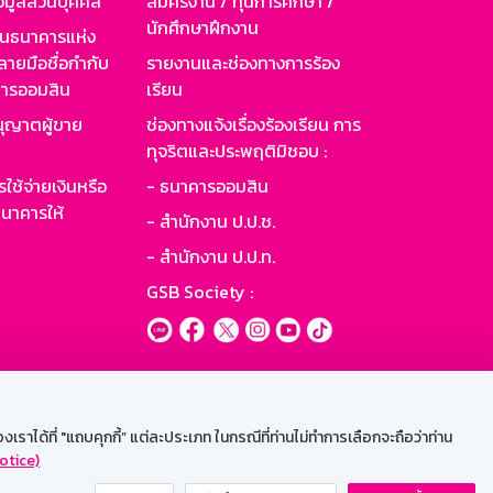
อมูลส่วนบุคคล
สมัครงาน / ทุนการศึกษา /
นักศึกษาฝึกงาน
านธนาคารแห่ง
ายมือชื่อกำกับ
รายงานและช่องทางการร้อง
าคารออมสิน
เรียน
ุญาตผู้ขาย
ช่องทางแจ้งเรื่องร้องเรียน การ
ทุจริตและประพฤติมิชอบ :
ใช้จ่ายเงินหรือ
- ธนาคารออมสิน
นาคารให้
- สำนักงาน ป.ป.ช.
- สำนักงาน ป.ป.ท.
GSB Society :
ะบบเน็ตเมล
ราได้ที่ "แถบคุกกี้” แต่ละประเภท ในกรณีที่ท่านไม่ทำการเลือกจะถือว่าท่าน
otice)