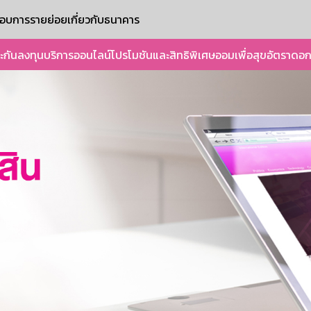
ะกอบการรายย่อย
เกี่ยวกับธนาคาร
ะกัน
ลงทุน
บริการออนไลน์
โปรโมชันและสิทธิพิเศษ
ออมเพื่อสุข
อัตราดอก