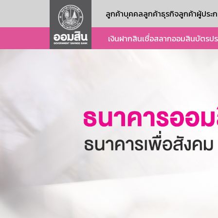
ลูกค้าบุคคล
ลูกค้าธุรกิจ
ลูกค้าผู้ปร
เงินฝาก
สินเชื่อ
สลากออมสิน
บัตร
ปร