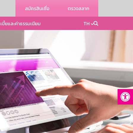
สมัครสินเชื่อ
ตรวจสลาก
เบี้ยและค่าธรรมเนียม
TH
Op