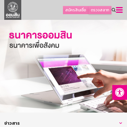
ลูกค้าธุรกิจ
สมัครสินเชื่อ
ตรวจสลาก
ลูกค้าผู้ประกอบรายย่อย
โปรโมชัน
ออมเพื่อสุข
เกี่ยวกับธนาคาร
การพัฒนาที่ยั่งยืน
ข่าวสาร
บริการทางการเงิน
Op
อื่นๆ
ติดต่อเรา
บริการออนไลน์
TH
EN
ข่าวสาร
GSB Society