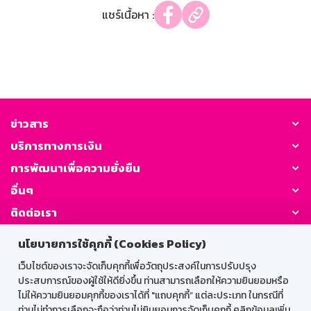
แชร์เนื้อหา :
ข่าวสาร
บริการทางการเงิน
การพัฒนาเพื่อความยั่งยืน
อื่นๆ
ติดต่อเรา
นโยบายการใช้คุกกี้ (Cookies Policy)
GSB Society:
เว็บไซต์ของเราจะจัดเก็บคุกกี้เพื่อวัตถุประสงค์ในการปรับปรุง
ประสบการณ์ของผู้ใช้ให้ดียิ่งขึ้น ท่านสามารถเลือกให้ความยินยอมหรือ
ไม่ให้ความยินยอมคุกกี้ของเราได้ที่ "แถบคุกกี้” แต่ละประเภท ในกรณีที่
สำหรับพนักงาน
ท่านไม่ทำการเลือกจะถือว่าท่านไม่ยินยอมการจัดเก็บคุกกี้ คลิกข้อมูลเพิ่ม