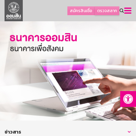
ลูกค้าธุรกิจ
สมัครสินเชื่อ
ตรวจสลาก
ลูกค้าผู้ประกอบรายย่อย
โปรโมชัน
ออมเพื่อสุข
เกี่ยวกับธนาคาร
การพัฒนาที่ยั่งยืน
ข่าวสาร
บริการทางการเงิน
Op
อื่นๆ
ติดต่อเรา
บริการออนไลน์
TH
EN
ข่าวสาร
GSB Society