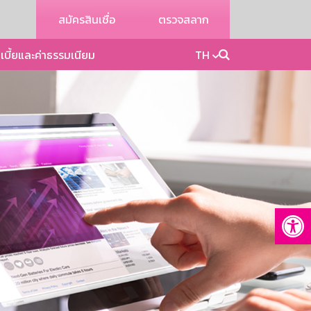
สมัครสินเชื่อ
ตรวจสลาก
เบี้ยและค่าธรรมเนียม
TH
Op