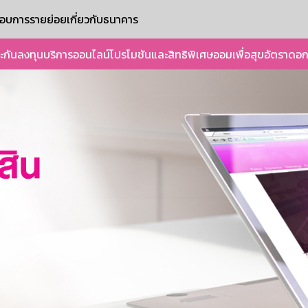
ะกอบการรายย่อย
เกี่ยวกับธนาคาร
ะกัน
ลงทุน
บริการออนไลน์
โปรโมชันและสิทธิพิเศษ
ออมเพื่อสุข
อัตราดอก