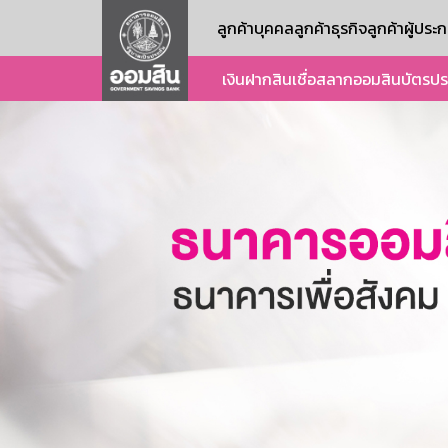
ลูกค้าบุคคล
ลูกค้าธุรกิจ
ลูกค้าผู้ปร
เงินฝาก
สินเชื่อ
สลากออมสิน
บัตร
ปร