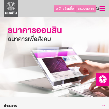
ลูกค้าธุรกิจ
สมัครสินเชื่อ
ตรวจสลาก
ลูกค้าผู้ประกอบรายย่อย
โปรโมชัน
ออมเพื่อสุข
เกี่ยวกับธนาคาร
การพัฒนาที่ยั่งยืน
ข่าวสาร
บริการทางการเงิน
Op
อื่นๆ
ติดต่อเรา
บริการออนไลน์
TH
EN
ข่าวสาร
GSB Society