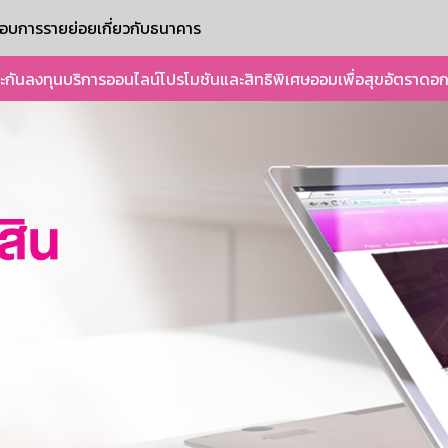
ะกอบการรายย่อย
เกี่ยวกับธนาคาร
ะกัน
ลงทุน
บริการออนไลน์
โปรโมชันและสิทธิพิเศษ
ออมเพื่อสุข
อัตราดอก