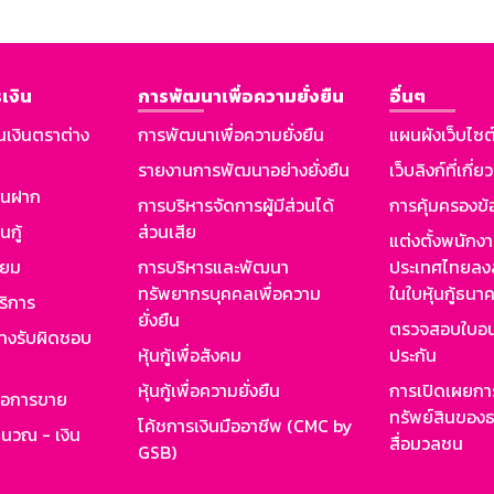
เงิน
การพัฒนาเพื่อความยั่งยืน
อื่นๆ
นเงินตราต่าง
การพัฒนาเพื่อความยั่งยืน
แผนผังเว็บไซต
รายงานการพัฒนาอย่างยั่งยืน
เว็บลิงก์ที่เกี่ย
งินฝาก
การบริหารจัดการผู้มีส่วนได้
การคุ้มครองข้
นกู้
ส่วนเสีย
แต่งตั้งพนักง
ียม
การบริหารและพัฒนา
ประเทศไทยลงล
ทรัพยากรบุคคลเพื่อความ
ในใบหุ้นกู้ธน
ริการ
ยั่งยืน
ตรวจสอบใบอน
ย่างรับผิดชอบ
หุ้นกู้เพื่อสังคม
ประกัน
หุ้นกู้เพื่อความยั่งยืน
การเปิดเผยการ
รอการขาย
ทรัพย์สินของธ
โค้ชการเงินมืออาชีพ (CMC by
ำนวณ - เงิน
สื่อมวลชน
GSB)