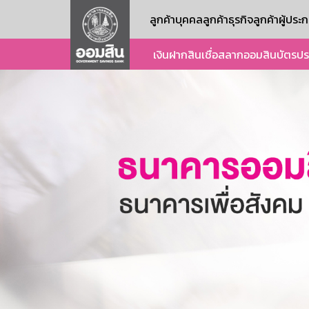
ลูกค้าบุคคล
ลูกค้าธุรกิจ
ลูกค้าผู้ปร
เงินฝาก
สินเชื่อ
สลากออมสิน
บัตร
ปร