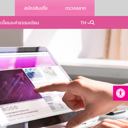
สมัครสินเชื่อ
ตรวจสลาก
เบี้ยและค่าธรรมเนียม
TH
Op