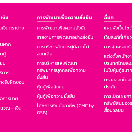
เงิน
การพัฒนาเพื่อความยั่งยืน
อื่นๆ
นเงินตราต่าง
การพัฒนาเพื่อความยั่งยืน
แผนผังเว็บไซต
รายงานการพัฒนาอย่างยั่งยืน
เว็บลิงก์ที่เกี่ย
งินฝาก
การบริหารจัดการผู้มีส่วนได้
การคุ้มครองข้
นกู้
ส่วนเสีย
แต่งตั้งพนักง
ียม
การบริหารและพัฒนา
ประเทศไทยลงล
ทรัพยากรบุคคลเพื่อความ
ในใบหุ้นกู้ธน
ริการ
ยั่งยืน
ตรวจสอบใบอน
ย่างรับผิดชอบ
หุ้นกู้เพื่อสังคม
ประกัน
หุ้นกู้เพื่อความยั่งยืน
การเปิดเผยการ
รอการขาย
ทรัพย์สินของธ
โค้ชการเงินมืออาชีพ (CMC by
ำนวณ - เงิน
สื่อมวลชน
GSB)