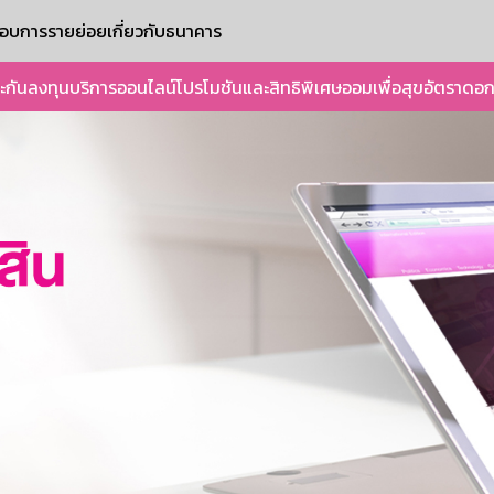
ะกอบการรายย่อย
เกี่ยวกับธนาคาร
ะกัน
ลงทุน
บริการออนไลน์
โปรโมชันและสิทธิพิเศษ
ออมเพื่อสุข
อัตราดอก