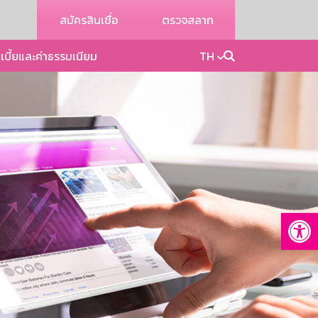
สมัครสินเชื่อ
ตรวจสลาก
เบี้ยและค่าธรรมเนียม
TH
Op