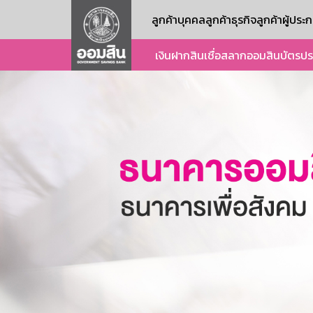
ลูกค้าบุคคล
ลูกค้าธุรกิจ
ลูกค้าผู้ปร
เงินฝาก
สินเชื่อ
สลากออมสิน
บัตร
ปร