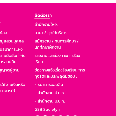
ติดต่อเรา
์
สำนักงานใหญ่
วข้อง
สาขา / จุดให้บริการ
อมูลส่วนบุคคล
สมัครงาน / ทุนการศึกษา /
นักศึกษาฝึกงาน
านธนาคารแห่ง
ายมือชื่อกำกับ
รายงานและช่องทางการร้อง
าคารออมสิน
เรียน
ุญาตผู้ขาย
ช่องทางแจ้งเรื่องร้องเรียน การ
ทุจริตและประพฤติมิชอบ :
ใช้จ่ายเงินหรือ
- ธนาคารออมสิน
นาคารให้
- สำนักงาน ป.ป.ช.
- สำนักงาน ป.ป.ท.
GSB Society :