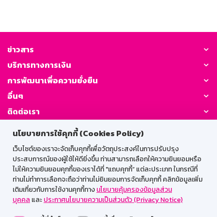
ข่าวสาร
บริการทางการเงิน
การพัฒนาเพื่อความยั่งยืน
อื่นๆ
ติดต่อเรา
นโยบายการใช้คุกกี้ (Cookies Policy)
GSB Society:
เว็บไซต์ของเราจะจัดเก็บคุกกี้เพื่อวัตถุประสงค์ในการปรับปรุง
ประสบการณ์ของผู้ใช้ให้ดียิ่งขึ้น ท่านสามารถเลือกให้ความยินยอมหรือ
ไม่ให้ความยินยอมคุกกี้ของเราได้ที่ "แถบคุกกี้” แต่ละประเภท ในกรณีที่
สำหรับพนักงาน
ท่านไม่ทำการเลือกจะถือว่าท่านไม่ยินยอมการจัดเก็บคุกกี้ คลิกข้อมูลเพิ่ม
เติมเกี่ยวกับการใช้งานคุกกี้ทาง
นโยบายคุ้มครองข้อมูลส่วน
Web HR
GSB Wisdom
M-Search
บุคคล
และ
ประกาศนโยบายความเป็นส่วนตัว (Privacy Notice)
เข้าสู่ระบบเน็ตเมล