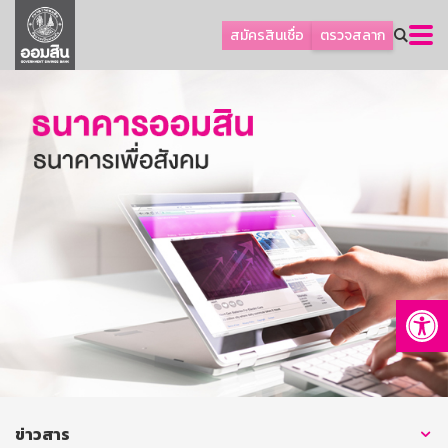
ลูกค้าธุรกิจ
สมัครสินเชื่อ
ตรวจสลาก
ลูกค้าผู้ประกอบรายย่อย
โปรโมชัน
ออมเพื่อสุข
เกี่ยวกับธนาคาร
การพัฒนาที่ยั่งยืน
ข่าวสาร
บริการทางการเงิน
Op
อื่นๆ
ติดต่อเรา
บริการออนไลน์
TH
EN
ข่าวสาร
GSB Society