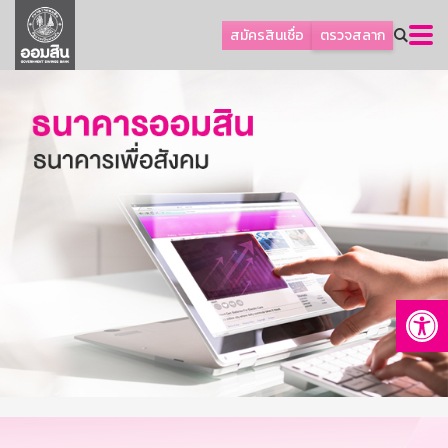
ลูกค้าธุรกิจ
สมัครสินเชื่อ
ตรวจสลาก
ลูกค้าผู้ประกอบรายย่อย
โปรโมชัน
ออมเพื่อสุข
เกี่ยวกับธนาคาร
การพัฒนาที่ยั่งยืน
ข่าวสาร
บริการทางการเงิน
Op
อื่นๆ
ติดต่อเรา
บริการออนไลน์
TH
EN
GSB Society