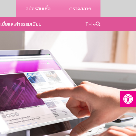
สมัครสินเชื่อ
ตรวจสลาก
เบี้ยและค่าธรรมเนียม
TH
Op