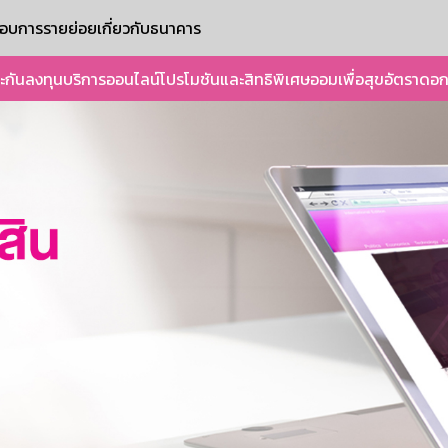
ะกอบการรายย่อย
เกี่ยวกับธนาคาร
ะกัน
ลงทุน
บริการออนไลน์
โปรโมชันและสิทธิพิเศษ
ออมเพื่อสุข
อัตราดอก