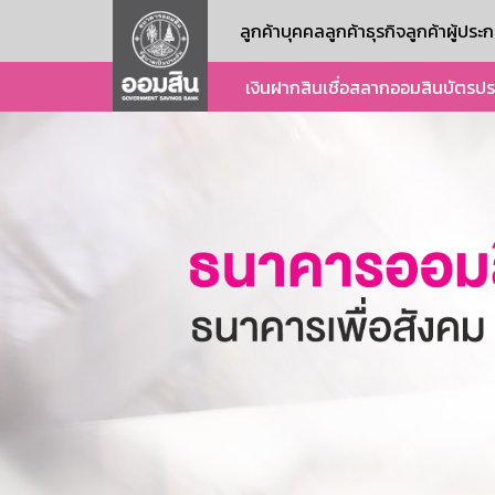
ลูกค้าบุคคล
ลูกค้าธุรกิจ
ลูกค้าผู้ปร
เงินฝาก
สินเชื่อ
สลากออมสิน
บัตร
ปร