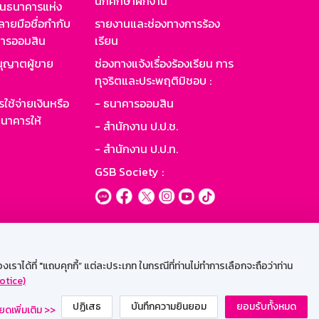
นักศึกษาฝึกงาน
านธนาคารแห่ง
ายมือชื่อกำกับ
รายงานและช่องทางการร้อง
าคารออมสิน
เรียน
ุญาตผู้ขาย
ช่องทางแจ้งเรื่องร้องเรียน การ
ทุจริตและประพฤติมิชอบ :
ใช้จ่ายเงินหรือ
- ธนาคารออมสิน
นาคารให้
- สำนักงาน ป.ป.ช.
- สำนักงาน ป.ป.ท.
GSB Society :
ะบบเน็ตเมล
ราได้ที่ "แถบคุกกี้” แต่ละประเภท ในกรณีที่ท่านไม่ทำการเลือกจะถือว่าท่าน
otice)
ปฏิเสธ
บันทึกความยินยอม
ยอมรับทั้งหมด
ยดเพิ่มเติม >>