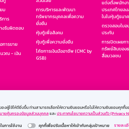
นกู้
ส่วนเสีย
แต่งตั้งพนักง
ียม
การบริหารและพัฒนา
ประเทศไทยลงล
ทรัพยากรบุคคลเพื่อความ
ในใบหุ้นกู้ธน
ริการ
ยั่งยืน
ตรวจสอบใบอน
ย่างรับผิดชอบ
หุ้นกู้เพื่อสังคม
ประกัน
หุ้นกู้เพื่อความยั่งยืน
การเปิดเผยการ
รอการขาย
ทรัพย์สินของธ
โค้ชการเงินมืออาชีพ (CMC by
ำนวณ - เงิน
สื่อมวลชน
GSB)
กงาน
Web HR
GSB Wisdom
M-Search
เข้าสู่ร
ผู้ใช้ให้ดียิ่งขึ้น ท่านสามารถเลือกให้ความยินยอมหรือไม่ให้ความยินยอมคุกกี้ของเ
บายคุ้มครองข้อมูลส่วนบุคคล
และ
ประกาศนโยบายความเป็นส่วนตัว (Privacy N
รองรับการใช้งานได้ดีบนเว็บบราวเซอร์
รายละเอี
่วยในการใช้งาน
คุกกี้เพื่อปรับเนื้อหาให้เข้ากับกลุ่มเป้าหมาย