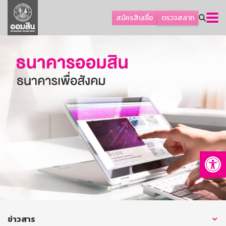
ลูกค้าธุรกิจ
สมัครสินเชื่อ
ตรวจสลาก
ลูกค้าผู้ประกอบรายย่อย
โปรโมชัน
ออมเพื่อสุข
เกี่ยวกับธนาคาร
การพัฒนาที่ยั่งยืน
ข่าวสาร
บริการทางการเงิน
Op
อื่นๆ
ติดต่อเรา
บริการออนไลน์
TH
EN
ข่าวสาร
GSB Society