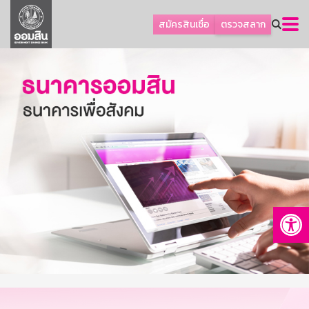
ลูกค้าธุรกิจ
สมัครสินเชื่อ
ตรวจสลาก
ลูกค้าผู้ประกอบรายย่อย
โปรโมชัน
ออมเพื่อสุข
เกี่ยวกับธนาคาร
การพัฒนาที่ยั่งยืน
ข่าวสาร
บริการทางการเงิน
Op
อื่นๆ
ติดต่อเรา
บริการออนไลน์
TH
EN
GSB Society