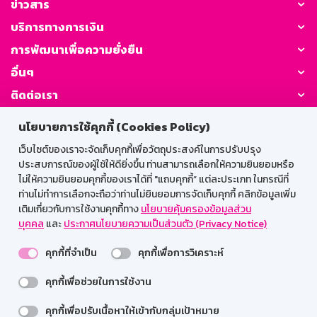
ข่าวสาร
บริการทางการเงิน
การพัฒนาเพื่อความยั่งยืน
อื่นๆ
ติดต่อเรา
นโยบายการใช้คุกกี้ (Cookies Policy)
GSB Society:
เว็บไซต์ของเราจะจัดเก็บคุกกี้เพื่อวัตถุประสงค์ในการปรับปรุง
ประสบการณ์ของผู้ใช้ให้ดียิ่งขึ้น ท่านสามารถเลือกให้ความยินยอมหรือ
ไม่ให้ความยินยอมคุกกี้ของเราได้ที่ "แถบคุกกี้” แต่ละประเภท ในกรณีที่
สำหรับพนักงาน
ท่านไม่ทำการเลือกจะถือว่าท่านไม่ยินยอมการจัดเก็บคุกกี้ คลิกข้อมูลเพิ่ม
เติมเกี่ยวกับการใช้งานคุกกี้ทาง
นโยบายคุ้มครองข้อมูลส่วน
Web HR
GSB Wisdom
M-Search
บุคคล
และ
ประกาศนโยบายความเป็นส่วนตัว (Privacy Notice)
เข้าสู่ระบบเน็ตเมล
คุกกี้ที่จำเป็น
คุกกี้เพื่อการวิเคราะห์
คุกกี้เพื่อช่วยในการใช้งาน
รองรับการใช้งานได้ดีบนเว็บบราวเซอร์
คุกกี้เพื่อปรับเนื้อหาให้เข้ากับกลุ่มเป้าหมาย