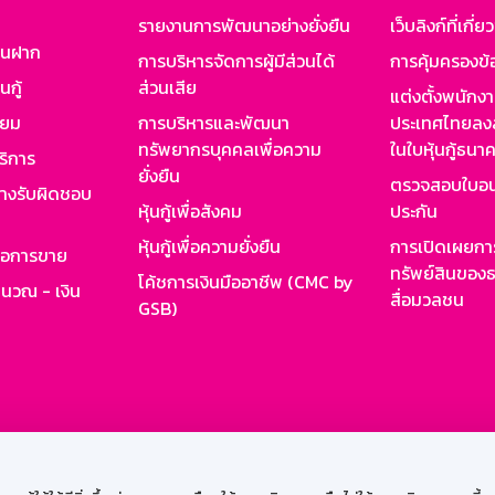
รายงานการพัฒนาอย่างยั่งยืน
เว็บลิงก์ที่เกี่ย
งินฝาก
การบริหารจัดการผู้มีส่วนได้
การคุ้มครองข้
นกู้
ส่วนเสีย
แต่งตั้งพนักง
ียม
การบริหารและพัฒนา
ประเทศไทยลงล
ทรัพยากรบุคคลเพื่อความ
ในใบหุ้นกู้ธน
ริการ
ยั่งยืน
ตรวจสอบใบอน
ย่างรับผิดชอบ
หุ้นกู้เพื่อสังคม
ประกัน
หุ้นกู้เพื่อความยั่งยืน
การเปิดเผยการ
รอการขาย
ทรัพย์สินของธ
โค้ชการเงินมืออาชีพ (CMC by
ำนวณ - เงิน
สื่อมวลชน
GSB)
กงาน
Web HR
GSB Wisdom
M-Search
เข้าสู่ร