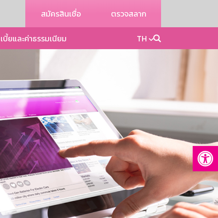
สมัครสินเชื่อ
ตรวจสลาก
เบี้ยและค่าธรรมเนียม
TH
Op