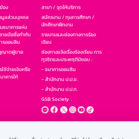
วข้อง
สาขา / จุดให้บริการ
อมูลส่วนบุคคล
สมัครงาน / ทุนการศึกษา /
นักศึกษาฝึกงาน
านธนาคารแห่ง
ายมือชื่อกำกับ
รายงานและช่องทางการร้อง
าคารออมสิน
เรียน
ุญาตผู้ขาย
ช่องทางแจ้งเรื่องร้องเรียน การ
ทุจริตและประพฤติมิชอบ :
ใช้จ่ายเงินหรือ
- ธนาคารออมสิน
นาคารให้
- สำนักงาน ป.ป.ช.
- สำนักงาน ป.ป.ท.
GSB Society :
ะบบเน็ตเมล