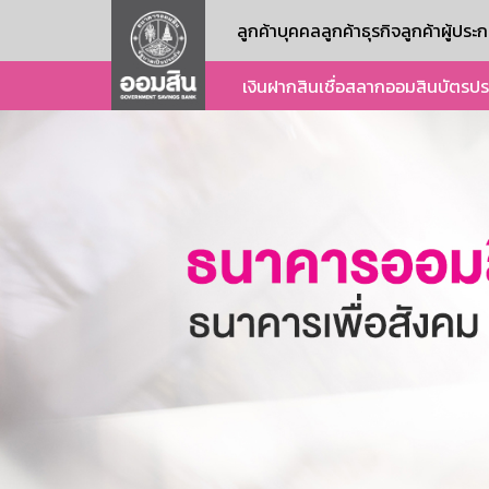
ลูกค้าบุคคล
ลูกค้าธุรกิจ
ลูกค้าผู้ปร
เงินฝาก
สินเชื่อ
สลากออมสิน
บัตร
ปร