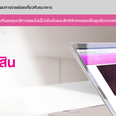
ะกอบการรายย่อย
เกี่ยวกับธนาคาร
ะกัน
ลงทุน
บริการออนไลน์
โปรโมชันและสิทธิพิเศษ
ออมเพื่อสุข
อัตราดอก