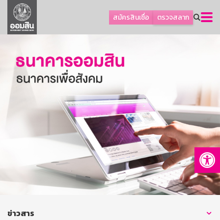
ลูกค้าธุรกิจ
สมัครสินเชื่อ
ตรวจสลาก
ลูกค้าผู้ประกอบรายย่อย
โปรโมชัน
ออมเพื่อสุข
เกี่ยวกับธนาคาร
การพัฒนาที่ยั่งยืน
ข่าวสาร
บริการทางการเงิน
Op
อื่นๆ
ติดต่อเรา
บริการออนไลน์
TH
EN
ข่าวสาร
GSB Society