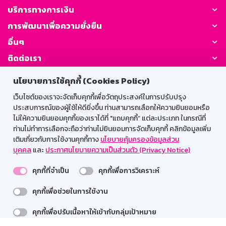
บริการทางการเงิน
การพัฒนาเพื่อความยั่งยืน
อื่นๆ
ติดต่อเรา
นโยบายการใช้คุกกี้ (Cookies Policy)
GSB Society:
เว็บไซต์ของเราจะจัดเก็บคุกกี้เพื่อวัตถุประสงค์ในการปรับปรุง
ประสบการณ์ของผู้ใช้ให้ดียิ่งขึ้น ท่านสามารถเลือกให้ความยินยอมหรือ
ไม่ให้ความยินยอมคุกกี้ของเราได้ที่ "แถบคุกกี้” แต่ละประเภท ในกรณีที่
สำหรับพนักงาน
ท่านไม่ทำการเลือกจะถือว่าท่านไม่ยินยอมการจัดเก็บคุกกี้ คลิกข้อมูลเพิ่ม
เติมเกี่ยวกับการใช้งานคุกกี้ทาง
นโยบายคุ้มครองข้อมูลส่วน
Web HR
GSB Wisdom
M-Search
บุคคล
และ
ประกาศนโยบายความเป็นส่วนตัว (Privacy Notice)
เข้าสู่ระบบเน็ตเมล
คุกกี้ที่จำเป็น
คุกกี้เพื่อการวิเคราะห์
คุกกี้เพื่อช่วยในการใช้งาน
รองรับการใช้งานได้ดีบนเว็บบราวเซอร์
คุกกี้เพื่อปรับเนื้อหาให้เข้ากับกลุ่มเป้าหมาย