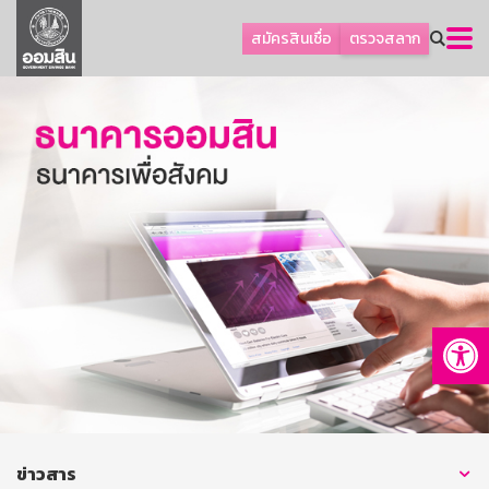
ลูกค้าธุรกิจ
สมัครสินเชื่อ
ตรวจสลาก
ลูกค้าผู้ประกอบรายย่อย
โปรโมชัน
ออมเพื่อสุข
เกี่ยวกับธนาคาร
การพัฒนาที่ยั่งยืน
ข่าวสาร
บริการทางการเงิน
Op
อื่นๆ
ติดต่อเรา
บริการออนไลน์
TH
EN
ข่าวสาร
GSB Society