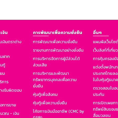
เงิน
การพัฒนาเพื่อความยั่งยืน
อื่นๆ
นเงินตราต่าง
การพัฒนาเพื่อความยั่งยืน
แผนผังเว็บไซต
รายงานการพัฒนาอย่างยั่งยืน
เว็บลิงก์ที่เกี่ย
งินฝาก
การบริหารจัดการผู้มีส่วนได้
การคุ้มครองข้
นกู้
ส่วนเสีย
แต่งตั้งพนักง
ียม
การบริหารและพัฒนา
ประเทศไทยลงล
ทรัพยากรบุคคลเพื่อความ
ในใบหุ้นกู้ธน
ริการ
ยั่งยืน
ตรวจสอบใบอน
ย่างรับผิดชอบ
หุ้นกู้เพื่อสังคม
ประกัน
หุ้นกู้เพื่อความยั่งยืน
การเปิดเผยการ
รอการขาย
ทรัพย์สินของธ
โค้ชการเงินมืออาชีพ (CMC by
ำนวณ - เงิน
สื่อมวลชน
GSB)