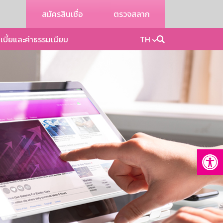
สมัครสินเชื่อ
ตรวจสลาก
เบี้ยและค่าธรรมเนียม
TH
Op