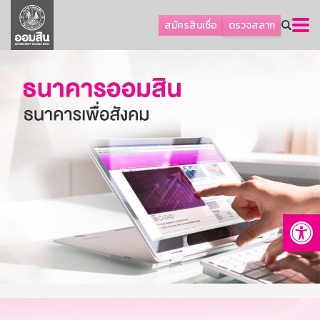
ลูกค้าธุรกิจ
สมัครสินเชื่อ
ตรวจสลาก
ลูกค้าผู้ประกอบรายย่อย
โปรโมชัน
ออมเพื่อสุข
เกี่ยวกับธนาคาร
การพัฒนาที่ยั่งยืน
ข่าวสาร
บริการทางการเงิน
Op
อื่นๆ
ติดต่อเรา
บริการออนไลน์
TH
EN
GSB Society