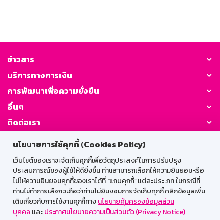
ข่าวสาร
บริการทางการเงิน
การพัฒนาเพื่อความยั่งยืน
อื่นๆ
ติดต่อเรา
นโยบายการใช้คุกกี้ (Cookies Policy)
GSB Society:
เว็บไซต์ของเราจะจัดเก็บคุกกี้เพื่อวัตถุประสงค์ในการปรับปรุง
ประสบการณ์ของผู้ใช้ให้ดียิ่งขึ้น ท่านสามารถเลือกให้ความยินยอมหรือ
ไม่ให้ความยินยอมคุกกี้ของเราได้ที่ "แถบคุกกี้” แต่ละประเภท ในกรณีที่
สำหรับพนักงาน
ท่านไม่ทำการเลือกจะถือว่าท่านไม่ยินยอมการจัดเก็บคุกกี้ คลิกข้อมูลเพิ่ม
เติมเกี่ยวกับการใช้งานคุกกี้ทาง
นโยบายคุ้มครองข้อมูลส่วน
Web HR
GSB Wisdom
M-Search
บุคคล
และ
ประกาศนโยบายความเป็นส่วนตัว (Privacy Notice)