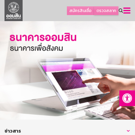
ลูกค้าธุรกิจ
สมัครสินเชื่อ
ตรวจสลาก
ลูกค้าผู้ประกอบรายย่อย
โปรโมชัน
ออมเพื่อสุข
เกี่ยวกับธนาคาร
การพัฒนาที่ยั่งยืน
ข่าวสาร
บริการทางการเงิน
Op
อื่นๆ
ติดต่อเรา
บริการออนไลน์
TH
EN
ข่าวสาร
GSB Society