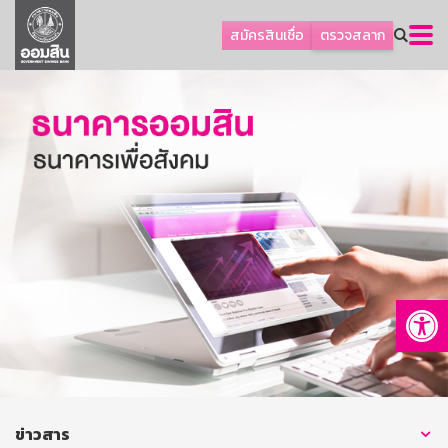
ลูกค้าธุรกิจ
สมัครสินเชื่อ
ตรวจสลาก
ลูกค้าผู้ประกอบรายย่อย
โปรโมชัน
ออมเพื่อสุข
เกี่ยวกับธนาคาร
การพัฒนาที่ยั่งยืน
ข่าวสาร
บริการทางการเงิน
Op
อื่นๆ
ติดต่อเรา
บริการออนไลน์
TH
EN
ข่าวสาร
GSB Society