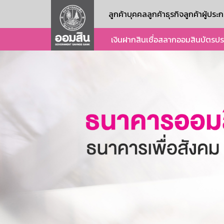
ลูกค้าบุคคล
ลูกค้าธุรกิจ
ลูกค้าผู้ปร
เงินฝาก
สินเชื่อ
สลากออมสิน
บัตร
ปร