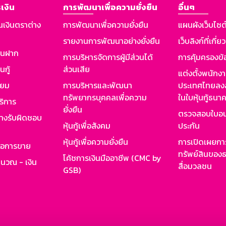
เงิน
การพัฒนาเพื่อความยั่งยืน
อื่นๆ
นเงินตราต่าง
การพัฒนาเพื่อความยั่งยืน
แผนผังเว็บไซต
รายงานการพัฒนาอย่างยั่งยืน
เว็บลิงก์ที่เกี่ย
งินฝาก
การบริหารจัดการผู้มีส่วนได้
การคุ้มครองข้
นกู้
ส่วนเสีย
แต่งตั้งพนักง
ียม
การบริหารและพัฒนา
ประเทศไทยลงล
ทรัพยากรบุคคลเพื่อความ
ในใบหุ้นกู้ธน
ริการ
ยั่งยืน
ตรวจสอบใบอน
ย่างรับผิดชอบ
หุ้นกู้เพื่อสังคม
ประกัน
หุ้นกู้เพื่อความยั่งยืน
การเปิดเผยการ
รอการขาย
ทรัพย์สินของธ
โค้ชการเงินมืออาชีพ (CMC by
ำนวณ - เงิน
สื่อมวลชน
GSB)