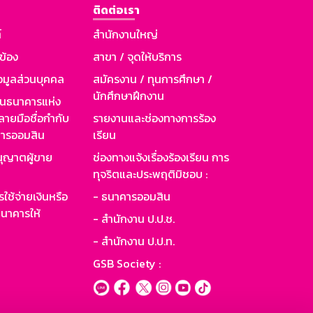
ติดต่อเรา
์
สำนักงานใหญ่
วข้อง
สาขา / จุดให้บริการ
อมูลส่วนบุคคล
สมัครงาน / ทุนการศึกษา /
นักศึกษาฝึกงาน
านธนาคารแห่ง
ายมือชื่อกำกับ
รายงานและช่องทางการร้อง
าคารออมสิน
เรียน
ุญาตผู้ขาย
ช่องทางแจ้งเรื่องร้องเรียน การ
ทุจริตและประพฤติมิชอบ :
ใช้จ่ายเงินหรือ
- ธนาคารออมสิน
นาคารให้
- สำนักงาน ป.ป.ช.
- สำนักงาน ป.ป.ท.
GSB Society :