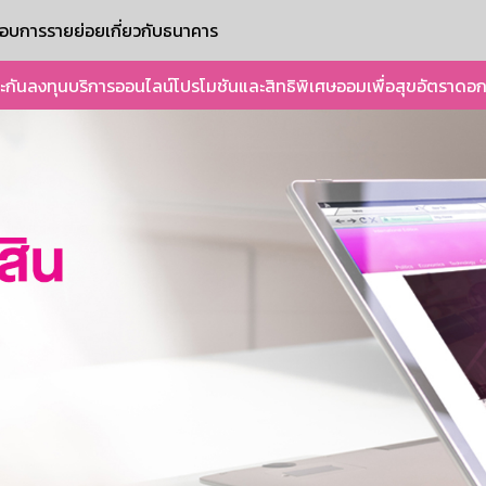
ะกอบการรายย่อย
เกี่ยวกับธนาคาร
ะกัน
ลงทุน
บริการออนไลน์
โปรโมชันและสิทธิพิเศษ
ออมเพื่อสุข
อัตราดอก