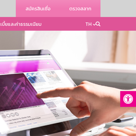
สมัครสินเชื่อ
ตรวจสลาก
เบี้ยและค่าธรรมเนียม
TH
Op