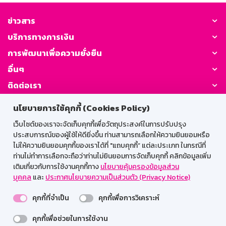
ข่าวสาร
บริการทางการเงิน
การพัฒนาเพื่อความยั่งยืน
อื่นๆ
ติดต่อเรา
นโยบายการใช้คุกกี้ (Cookies Policy)
GSB Society:
เว็บไซต์ของเราจะจัดเก็บคุกกี้เพื่อวัตถุประสงค์ในการปรับปรุง
ประสบการณ์ของผู้ใช้ให้ดียิ่งขึ้น ท่านสามารถเลือกให้ความยินยอมหรือ
ไม่ให้ความยินยอมคุกกี้ของเราได้ที่ "แถบคุกกี้” แต่ละประเภท ในกรณีที่
สำหรับพนักงาน
ท่านไม่ทำการเลือกจะถือว่าท่านไม่ยินยอมการจัดเก็บคุกกี้ คลิกข้อมูลเพิ่ม
เติมเกี่ยวกับการใช้งานคุกกี้ทาง
นโยบายคุ้มครองข้อมูลส่วน
Web HR
GSB Wisdom
M-Search
บุคคล
และ
ประกาศนโยบายความเป็นส่วนตัว (Privacy Notice)
เข้าสู่ระบบเน็ตเมล
คุกกี้ที่จำเป็น
คุกกี้เพื่อการวิเคราะห์
คุกกี้เพื่อช่วยในการใช้งาน