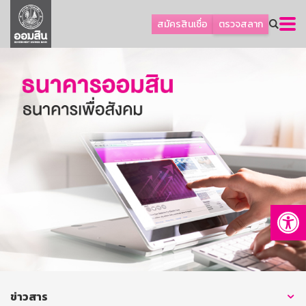
ลูกค้าธุรกิจ
สมัครสินเชื่อ
ตรวจสลาก
ลูกค้าผู้ประกอบรายย่อย
โปรโมชัน
ออมเพื่อสุข
เกี่ยวกับธนาคาร
การพัฒนาที่ยั่งยืน
ข่าวสาร
บริการทางการเงิน
Op
อื่นๆ
ติดต่อเรา
บริการออนไลน์
TH
EN
ข่าวสาร
GSB Society