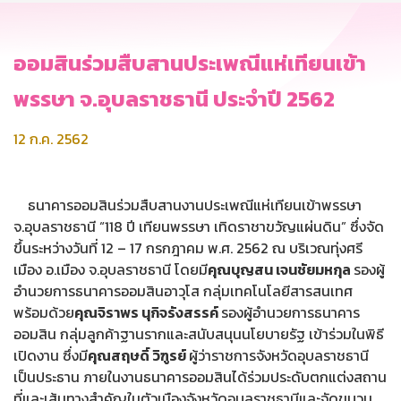
ออมสินร่วมสืบสานประเพณีแห่เทียนเข้า
พรรษา จ.อุบลราชธานี ประจำปี 2562
12 ก.ค. 2562
ธนาคารออมสินร่วมสืบสานงานประเพณีแห่เทียนเข้าพรรษา
จ.อุบลราชธานี “118 ปี เทียนพรรษา เทิดราชาขวัญแผ่นดิน” ซึ่งจัด
ขึ้นระหว่างวันที่ 12 – 17 กรกฎาคม พ.ศ. 2562 ณ บริเวณทุ่งศรี
เมือง อ.เมือง จ.อุบลราชธานี โดยมี
คุณบุญสน เจนชัยมหกุล
รองผู้
อำนวยการธนาคารออมสินอาวุโส กลุ่มเทคโนโลยีสารสนเทศ
พร้อมด้วย
คุณจิราพร นุกิจรังสรรค์
รองผู้อำนวยการธนาคาร
ออมสิน กลุ่มลูกค้าฐานรากและสนับสนุนนโยบายรัฐ เข้าร่วมในพิธี
เปิดงาน ซึ่งมี
คุณสฤษดิ์ วิฑูรย์
ผู้ว่าราชการจังหวัดอุบลราชธานี
เป็นประธาน ภายในงานธนาคารออมสินได้ร่วมประดับตกแต่งสถาน
ที่และเส้นทางสำคัญในตัวเมืองจังหวัดอุบลราชธานีและจัดขบวน