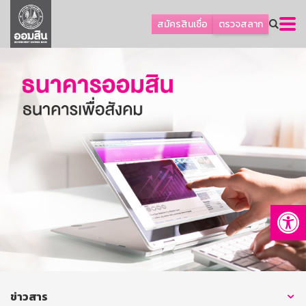
ลูกค้าธุรกิจ
สมัครสินเชื่อ
ตรวจสลาก
ลูกค้าผู้ประกอบรายย่อย
โปรโมชัน
ออมเพื่อสุข
เกี่ยวกับธนาคาร
การพัฒนาที่ยั่งยืน
ข่าวสาร
บริการทางการเงิน
Op
อื่นๆ
ติดต่อเรา
บริการออนไลน์
TH
EN
ข่าวสาร
GSB Society