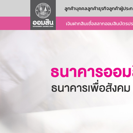
ลูกค้าบุคคล
ลูกค้าธุรกิจ
ลูกค้าผู้ปร
เงินฝาก
สินเชื่อ
สลากออมสิน
บัตร
ปร