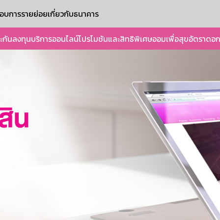
ะกอบการรายย่อย
เกี่ยวกับธนาคาร
ะกัน
ลงทุน
บริการออนไลน์
โปรโมชันและสิทธิพิเศษ
ออมเพื่อสุข
อัตราดอก