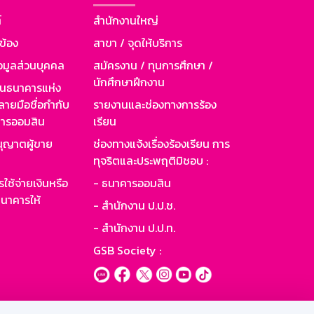
์
สำนักงานใหญ่
วข้อง
สาขา / จุดให้บริการ
อมูลส่วนบุคคล
สมัครงาน / ทุนการศึกษา /
นักศึกษาฝึกงาน
านธนาคารแห่ง
ายมือชื่อกำกับ
รายงานและช่องทางการร้อง
าคารออมสิน
เรียน
ุญาตผู้ขาย
ช่องทางแจ้งเรื่องร้องเรียน การ
ทุจริตและประพฤติมิชอบ :
ใช้จ่ายเงินหรือ
- ธนาคารออมสิน
นาคารให้
- สำนักงาน ป.ป.ช.
- สำนักงาน ป.ป.ท.
GSB Society :
ะบบเน็ตเมล