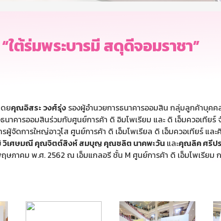
“ใต้ร่มพระบารมี สดุดีจอมราชา”
นโดย
คุณอิสระ วงศ์รุ่ง
รองผู้อำนวยการธนาคารออมสิน กลุ่มลูกค้าบุคคล
่งธนาคารออมสินร่วมกับศูนย์การค้า ดิ อิมโพเรียม และ ดิ เอ็มควอเทียร
ผู้จัดการใหญ่อาวุโส ศูนย์การค้า ดิ เอ็มโพเรียล ดิ เอ็มควอเทียร์ แ
ฒิ วิเศษมณี คุณจิตต์สิงห์ สมบุญ คุณชลิต นาคพะวัน
และ
คุณลิค ศรีป
 พฤษภาคม พ.ศ. 2562 ณ เอ็มแกลอรี ชั้น M ศูนย์การค้า ดิ เอ็มโพเรียม 