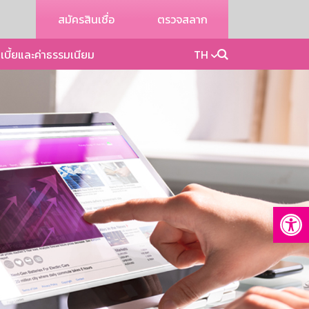
สมัครสินเชื่อ
ตรวจสลาก
เบี้ยและค่าธรรมเนียม
TH
Op