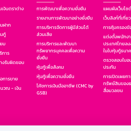
นเงินตราต่าง
การพัฒนาเพื่อความยั่งยืน
แผนผังเว็บไซต
รายงานการพัฒนาอย่างยั่งยืน
เว็บลิงก์ที่เกี่ย
งินฝาก
การบริหารจัดการผู้มีส่วนได้
การคุ้มครองข้
นกู้
ส่วนเสีย
แต่งตั้งพนักง
ียม
การบริหารและพัฒนา
ประเทศไทยลงล
ทรัพยากรบุคคลเพื่อความ
ในใบหุ้นกู้ธน
ริการ
ยั่งยืน
ตรวจสอบใบอน
ย่างรับผิดชอบ
หุ้นกู้เพื่อสังคม
ประกัน
หุ้นกู้เพื่อความยั่งยืน
การเปิดเผยการ
รอการขาย
ทรัพย์สินของธ
โค้ชการเงินมืออาชีพ (CMC by
ำนวณ - เงิน
สื่อมวลชน
GSB)
กงาน
Web HR
GSB Wisdom
M-Search
เข้าสู่ร