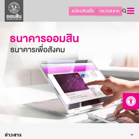
ลูกค้าธุรกิจ
สมัครสินเชื่อ
ตรวจสลาก
ลูกค้าผู้ประกอบรายย่อย
โปรโมชัน
ออมเพื่อสุข
เกี่ยวกับธนาคาร
การพัฒนาที่ยั่งยืน
ข่าวสาร
บริการทางการเงิน
Op
อื่นๆ
ติดต่อเรา
บริการออนไลน์
TH
EN
ข่าวสาร
GSB Society