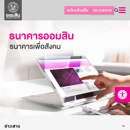
ลูกค้าธุรกิจ
สมัครสินเชื่อ
ตรวจสลาก
ลูกค้าผู้ประกอบรายย่อย
โปรโมชัน
ออมเพื่อสุข
เกี่ยวกับธนาคาร
การพัฒนาที่ยั่งยืน
ข่าวสาร
บริการทางการเงิน
Op
อื่นๆ
ติดต่อเรา
บริการออนไลน์
TH
EN
ข่าวสาร
GSB Society