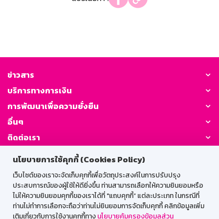
ข่าวสาร
บริการทางการเงิน
การพัฒนาเพื่อความยั่งยืน
อื่นๆ
ติดต่อเรา
นโยบายการใช้คุกกี้ (Cookies Policy)
GSB Society:
เว็บไซต์ของเราจะจัดเก็บคุกกี้เพื่อวัตถุประสงค์ในการปรับปรุง
ประสบการณ์ของผู้ใช้ให้ดียิ่งขึ้น ท่านสามารถเลือกให้ความยินยอมหรือ
ไม่ให้ความยินยอมคุกกี้ของเราได้ที่ "แถบคุกกี้” แต่ละประเภท ในกรณีที่
สำหรับพนักงาน
ท่านไม่ทำการเลือกจะถือว่าท่านไม่ยินยอมการจัดเก็บคุกกี้ คลิกข้อมูลเพิ่ม
เติมเกี่ยวกับการใช้งานคุกกี้ทาง
นโยบายคุ้มครองข้อมูลส่วน